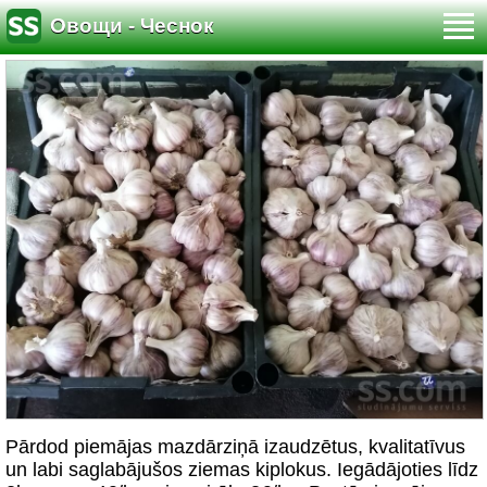
Овощи - Чеснок
Pārdod piemājas mazdārziņā izaudzētus, kvalitatīvus
un labi saglabājušos ziemas kiplokus. Iegādājoties līdz