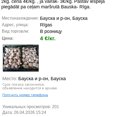
2kg. cena 4€/kg. , ja vairāk- 3€/kg. Pastāv iespēja
piegādāt pa ceļam maršrutā Bauska- Rīga.
Бауска и р-он, Бауска
Местонахождение:
Rīgas
Адрес, улица:
В розницу
Вид торговли:
4 €/кг.
Цена:
Место:
Бауска и р-он, Бауска
Уникальных просмотров:
201
Дата: 26.04.2026 15:24