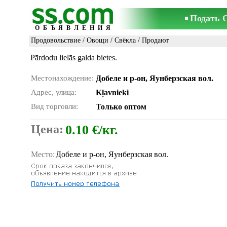
Подать 
ОБЪЯВЛЕНИЯ
Продовольствие
/
Овощи
/
Свёкла
/ Продают
Pārdodu lielās galda bietes.
Местонахождение:
Добеле и р-он, Яунберзская вол.
Адрес, улица:
Kļavnieki
Вид торговли:
Только оптом
Цена:
0.10 €/кг.
Место:
Добеле и р-он, Яунберзская вол.