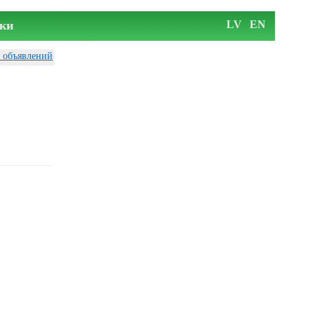
ки
LV
EN
у объявлений