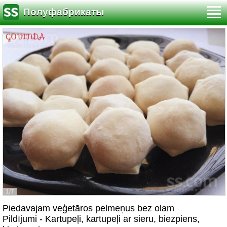
Полуфабрикаты
1/7
Piedavajam veģetāros pelmeņus bez olam
Pildījumi - Kartupeļi, kartupeļi ar sieru, biezpiens,