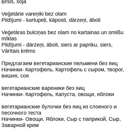
ķirsis, soja
Veģetārie vareņiki bez olam
Pildījumi - kartupeļi, kāposti, dārzeņi, āboli
Veģetāras bulciņas bez olam no kartainas un smilšu
mīklas
Pildījumi - dārzeņi, āboli, siers ar papriku, siers,
Vārītais krēms
Предлагаeм вегетарианские пельмени без яиц
Начинки- Картофель, Картофель с сыром, творог,
вишня, соя
вегетарианские вареники без яиц
Начинки- Картофель, Капуста, овощи, яблоки
вегетарианские булочки без яиц из слоеного и
песочного теста
Начинки- Овощи, Яблоки, Сыр с паприкой, Сыр,
Заварной крем