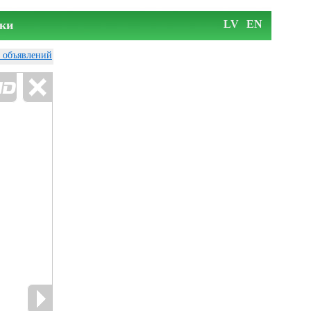
ки
LV
EN
у объявлений