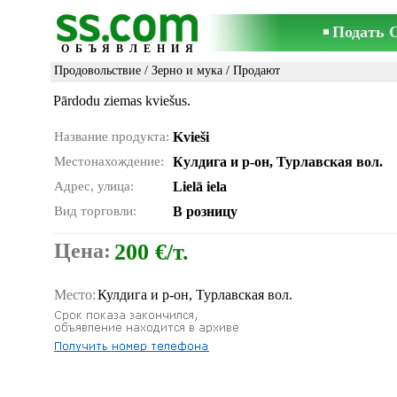
Подать 
ОБЪЯВЛЕНИЯ
Продовольствие
/
Зерно и мука
/ Продают
Pārdodu ziemas kviešus.
Название продукта:
Kvieši
Местонахождение:
Кулдига и р-он, Турлавская вол.
Адрес, улица:
Lielā iela
Вид торговли:
В розницу
Цена:
200 €/т.
Место:
Кулдига и р-он, Турлавская вол.