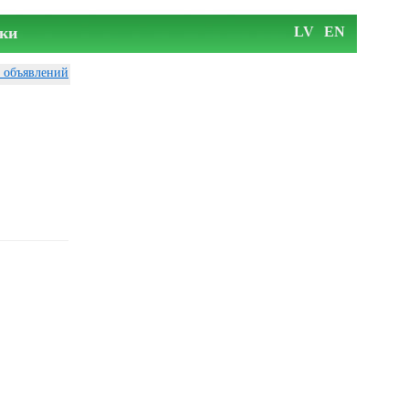
ки
LV
EN
у объявлений