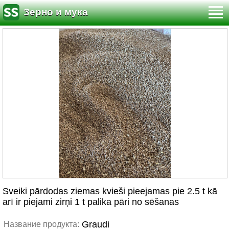
Зерно и мука
Sveiki pārdodas ziemas kvieši pieejamas pie 2.5 t kā
arī ir piejami zirņi 1 t palika pāri no sēšanas
Graudi
Название продукта: