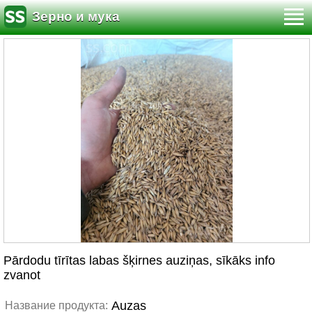
Зерно и мука
Pārdodu tīrītas labas šķirnes auziņas, sīkāks info
zvanot
Auzas
Название продукта: