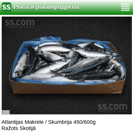
Рыба и рыбопродукты
1/2
Atlantijas Makrele / Skumbrija 450/600g
Ražots Skotijā