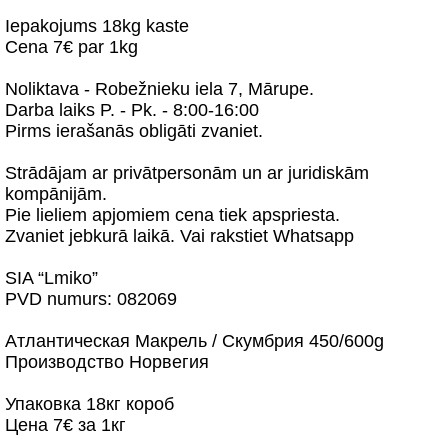
Iepakojums 18kg kaste
Cena 7€ par 1kg
Noliktava - Robežnieku iela 7, Mārupe.
Darba laiks P. - Pk. - 8:00-16:00
Pirms ierašanās obligāti zvaniet.
Strādājam ar privātpersonām un ar juridiskām
kompānijām.
Pie lieliem apjomiem cena tiek apspriesta.
Zvaniet jebkurā laikā. Vai rakstiet Whatsapp
SIA “Lmiko”
PVD numurs: 082069
Атлантическая Макрель / Cкумбрия 450/600g
Производство Норвегия
Упаковка 18кг короб
Цена 7€ за 1кг