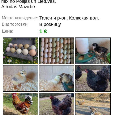
mix no Polijas un Lietuvas.
Atrodas Mazirbē.
Талси и р-он, Колкская вол.
Местонахождение:
В розницу
Вид торговли:
1 €
Цена: