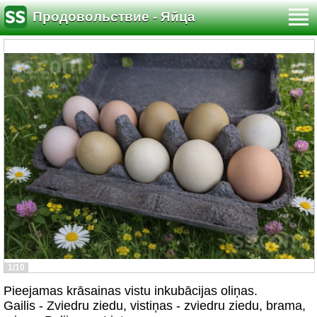
Продовольствие - Яйца
1/10
Pieejamas krāsainas vistu inkubācijas oliņas.
Gailis - Zviedru ziedu, vistiņas - zviedru ziedu, brama,