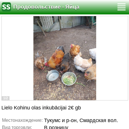
Продовольствие - Яйца
1/2
Lielo Kohinu olas inkubācijai 2€ gb
Тукумс и р-он, Смардская вол.
Местонахождение:
В розницу
Вид торговли: