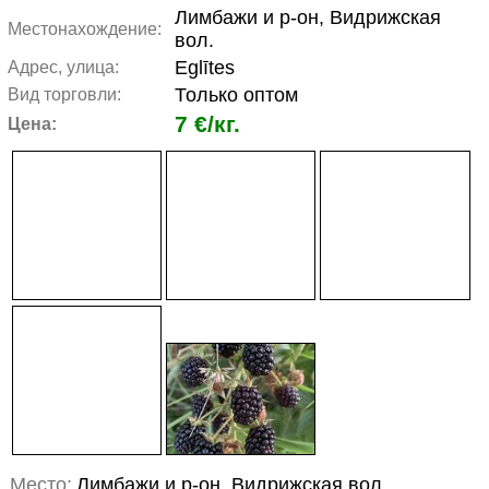
Лимбажи и р-он, Видрижская
Местонахождение:
вол.
Eglītes
Адрес, улица:
Только оптом
Вид торговли:
7 €/кг.
Цена:
Место:
Лимбажи и р-он, Видрижская вол.