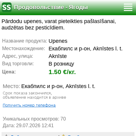
Продовольствие - Ягоды
Pārdodu upenes, varat pieteikties pašlasīšanai,
audzētas bez pesticīdiem.
Upenes
Название продукта:
Екабпилс и р-он, Aknīstes l. t.
Местонахождение:
Aknīste
Адрес, улица:
В розницу
Вид торговли:
1.50 €/кг.
Цена:
Место:
Екабпилс и р-он, Aknīstes l. t.
Уникальных просмотров:
70
Дата: 29.07.2026 12:41