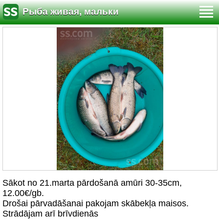
Рыба живая, мальки
Sākot no 21.marta pārdošanā amūri 30-35cm,
12.00€/gb.
Drošai pārvadāšanai pakojam skābekļa maisos.
Strādājam arī brīvdienās