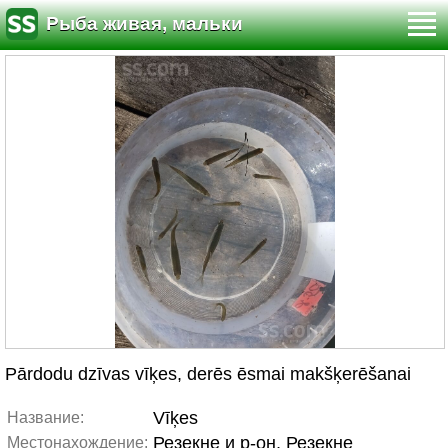
Рыба живая, мальки
Pārdodu dzīvas vīķes, derēs ēsmai makšķerēšanai
Vīķes
Название:
Резекне и р-он, Резекне
Местонахождение: