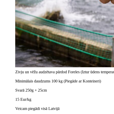
Zivju un vēžu audzētava pārdod Foreles (Iztur ūdens tempera
Minimālais daudzums 100 kg (Piegāde ar Konteineri)
Svarā 250g + 25cm
15 Eur/kg
Veicam piegādi visā Latvijā