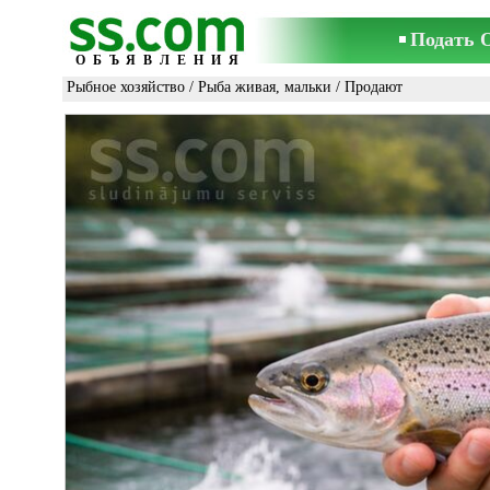
Подать 
ОБЪЯВЛЕНИЯ
Рыбное хозяйство
/
Рыба живая, мальки
/ Продают