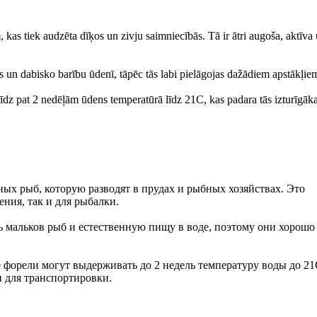
kas tiek audzēta dīķos un zivju saimniecībās. Tā ir ātri augoša, aktīva 
us un dabisko barību ūdenī, tāpēc tās labi pielāgojas dažādiem apstākļie
t līdz pat 2 nedēļām ūdens temperatūrā līdz 21C, kas padara tās izturīgāka
ых рыб, которую разводят в прудах и рыбных хозяйствах. Это
ения, так и для рыбалки.
ь мальков рыб и естественную пищу в воде, поэтому они хорошо
 форели могут выдерживать до 2 недель температуру воды до 21
и для транспортировки.