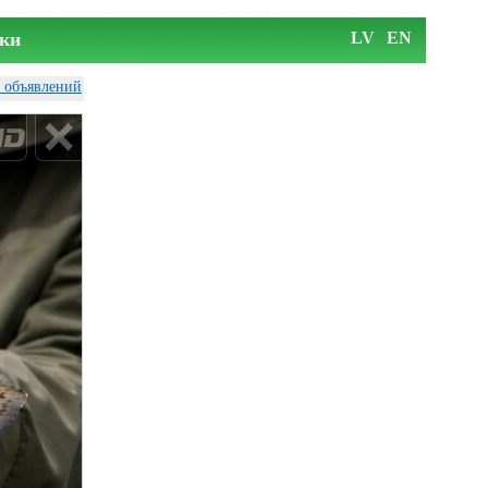
ки
LV
EN
у объявлений