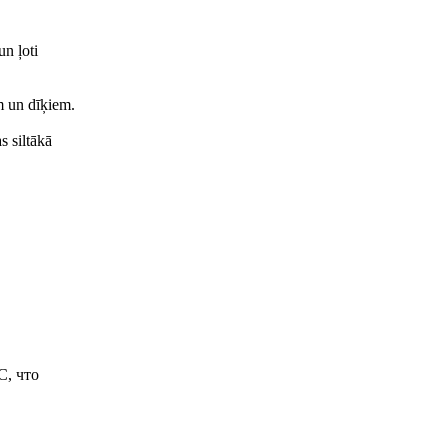
un ļoti
m un dīķiem.
s siltākā
C, что