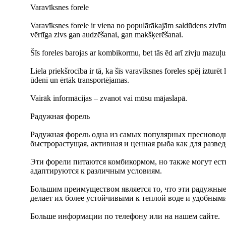
Varavīksnes forele
Varavīksnes forele ir viena no populārākajām saldūdens zivīm, 
vērtīga zivs gan audzēšanai, gan makšķerēšanai.
Šīs foreles barojas ar kombikormu, bet tās ēd arī zivju mazuļ
Liela priekšrocība ir tā, ka šīs varavīksnes foreles spēj izturē
ūdenī un ērtāk transportējamas.
Vairāk informācijas – zvanot vai mūsu mājaslapā.
Радужная форель
Радужная форель одна из самых популярных пресноводн
быстрорастущая, активная и ценная рыба как для развед
Эти форели питаются комбикормом, но также могут ест
адаптируются к различным условиям.
Большим преимуществом является то, что эти радужные
делает их более устойчивыми к теплой воде и удобным
Больше информации по телефону или на нашем сайте.