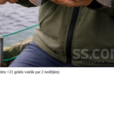
tūru +21 grādu vairāk par 2 nedēļām)