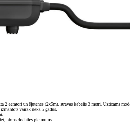
tā 2 aeratori un šļūtenes (2x5m), strāvas kabelis 3 metri. Uzticams mode
k izmantots vairāk nekā 5 gadus.
i.
niet, pirms dodaties pie mums.