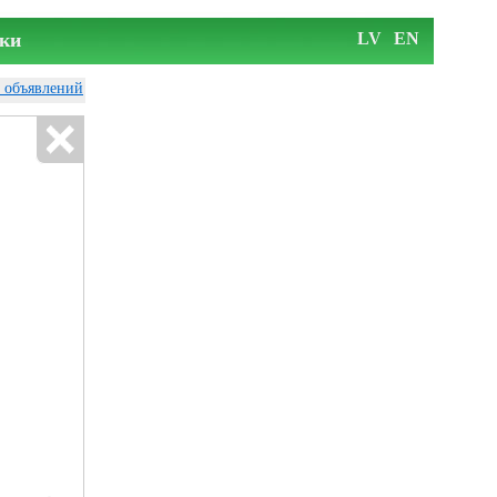
ки
LV
EN
у объявлений