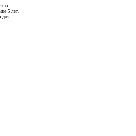
етра.
ше 5 лет.
ы для