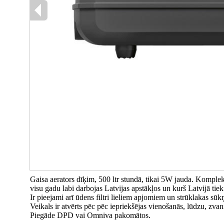
Gaisa aerators dīķim, 500 ltr stundā, tikai 5W jauda. Komplek
visu gadu labi darbojas Latvijas apstākļos un kurš Latvijā tie
Ir pieejami arī ūdens filtri lieliem apjomiem un strūklakas sūkņ
Veikals ir atvērts pēc pēc iepriekšējas vienošanās, lūdzu, zva
Piegāde DPD vai Omniva pakomātos.