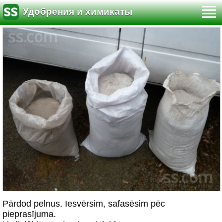
Удобрения и химикаты
Pārdod pelnus. Iesvērsim, safasēsim pēc
pieprasījuma.