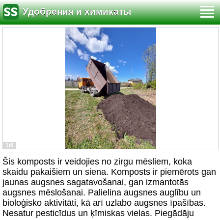
Удобрения и химикаты
1/6
Šis komposts ir veidojies no zirgu mēsliem, koka
skaidu pakaišiem un siena. Komposts ir piemērots gan
jaunas augsnes sagatavošanai, gan izmantotās
augsnes mēslošanai. Palielina augsnes auglību un
bioloģisko aktivitāti, kā arī uzlabo augsnes īpašības.
Nesatur pesticīdus un ķīmiskas vielas. Piegādāju