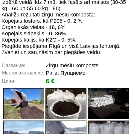
izbērtā veidā līdz 7 m3, tiek fasēts arī maisos (30-35
kg - 6€ un 55-60 kg - 8€).
Analīžu rezultāti zirgu mēslu kompostā:
Kopējais fosfors, kā P205 - 0, 2 %
Organiskās vielas - 18, 6%
Kopējais slāpeklis - 0, 36%
Kopējais kālijs, kā K2O - 0, 5%.
Piegāde iespējama Rīgā un visā Latvijas teritorijā.
Zvaniet un sarunāsim par piegādes veidu.
Zirgu mēslu komposts
Название:
Рига, Яунциемс
Местонахождение:
6 €
Цена: