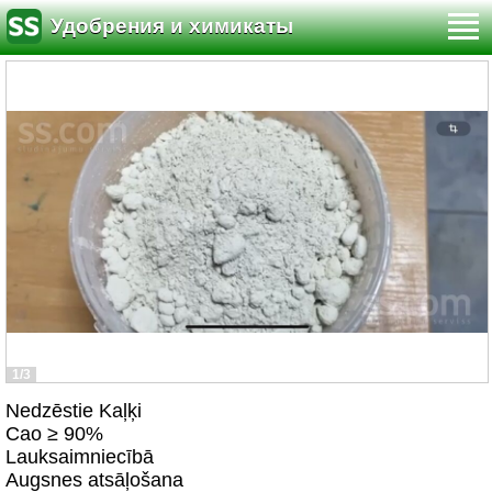
Удобрения и химикаты
1/3
Nedzēstie Kaļķi
Cao ≥ 90%
Lauksaimniecībā
Augsnes atsāļošana