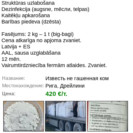
Struktūras uzlabošana
Dezinfekcija (augsne, mēсли, telpas)
Kaitēkļu apkarošana
Barības piedeva (dzēsta)
Fasējums: 2 kg – 1 t (big-bagi)
Cena atkarīga no apjoma zvaniet.
Latvija + ES
AAL, sausa uzglabāšana
12 mēn.
Vairumtirdzniecība fermām atlaides. Zvaniet.
Известь не гашенная ком
Название:
Рига, Дрейлини
Местонахождение:
420 €/т.
Цена: