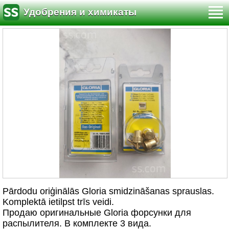
Удобрения и химикаты
Pārdodu oriģinālās Gloria smidzināšanas sprauslas.
Komplektā ietilpst trīs veidi.
Продаю оригинальные Gloria форсунки для
распылителя. В комплекте 3 вида.