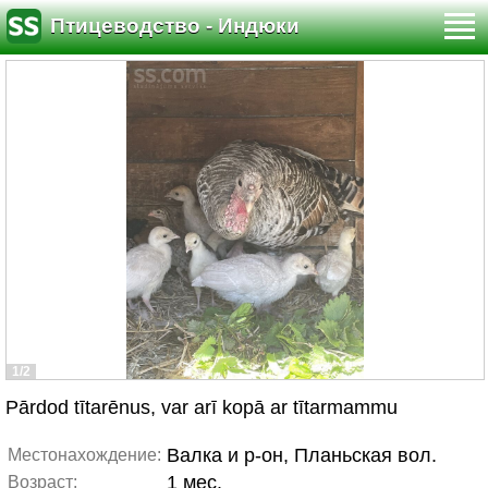
Птицеводство - Индюки
1/2
Pārdod tītarēnus, var arī kopā ar tītarmammu
Валка и р-он, Планьская вол.
Местонахождение:
1 мес.
Возраст: