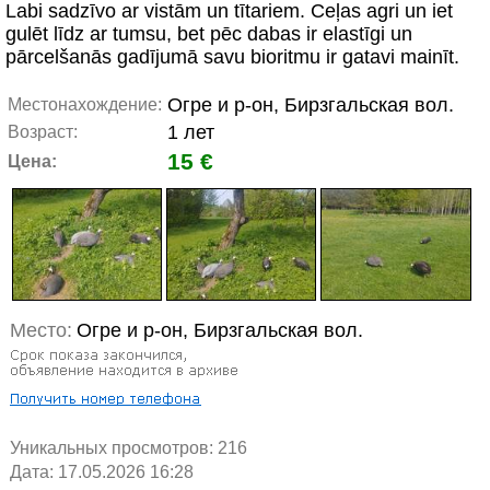
Labi sadzīvo ar vistām un tītariem. Ceļas agri un iet
gulēt līdz ar tumsu, bet pēc dabas ir elastīgi un
pārcelšanās gadījumā savu bioritmu ir gatavi mainīt.
Огре и р-он, Бирзгальская вол.
Местонахождение:
1 лет
Возраст:
15 €
Цена:
Место:
Огре и р-он, Бирзгальская вол.
Уникальных просмотров:
216
Дата: 17.05.2026 16:28