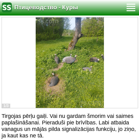
Птицеводство - Куры
1/3
Tirgojas pērļu gaiļi. Vai nu gardam šmorim vai saimes
paplašināšanai. Pieraduši pie brīvības. Labi atbaida
vanagus un mājās pilda signalizācijas funkciju, jo ziņo,
ja kaut kas ne tā.