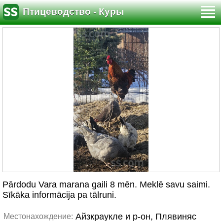
Птицеводство - Куры
Pārdodu Vara marana gaili 8 mēn. Meklē savu saimi.
Sīkāka informācija pa tālruni.
Айзкраукле и р-он, Плявиняс
Местонахождение: