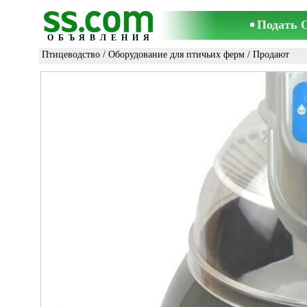
Подать 
ОБЪЯВЛЕНИЯ
Птицеводство
/
Оборудование для птичьих ферм
/ Продают