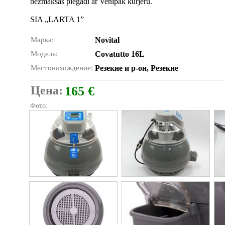
bezmaksas piegādi ar Venipak kurjeru.
SIA „LARTA 1”
Марка:
Novital
Модель:
Covatutto 16L
Местонахождение:
Резекне и р-он, Резекне
Цена:
165 €
Фото: