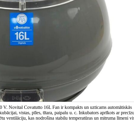
230 V. Novital Covatutto 16L Fan ir kompakts un uzticams automātiskās
cijai, vistas, pīles, tītara, paipalu u. c. Inkubators aprīkots ar precīzu
tu ventilāciju, kas nodrošina stabilu temperatūras un mitruma līmeni vi