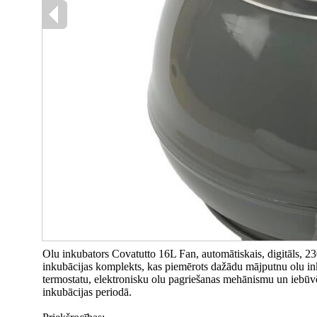
Olu inkubators Covatutto 16L Fan, automātiskais, digitāls, 
inkubācijas komplekts, kas piemērots dažādu mājputnu olu inkubā
termostatu, elektronisku olu pagriešanas mehānismu un iebūvē
inkubācijas periodā.