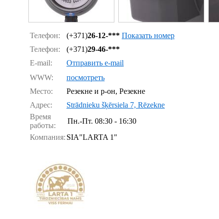
Телефон:
(+371)
26-12-***
Показать номер
Телефон:
(+371)
29-46-***
E-mail:
Отправить e-mail
WWW:
посмотреть
Место:
Резекне и р-он, Резекне
Адрес:
Strādnieku šķērsiela 7, Rēzekne
Время
Пн.-Пт.
08:30 - 16:30
работы:
Компания:
SIA"LARTA 1"