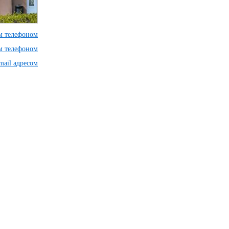
им телефоном
им телефоном
mail адресом