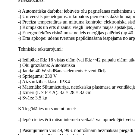
Priekšrocības:
-) Automātiska darbība: iebūvēts olu pagriešanas mehānisms un
-) Universāls pielietojums: inkubators piemērots dažādu mājp
-) Precīza temperatūras un mitruma kontrole: elektroniska sist
-) Kompakts un ērts dizains: viegli lietojams mājas apstākļos
-) Energoefektīvs risinājums: neliels enerģijas patēriņš (ap 40 
-) Ērta apkope: ūdens tvertnes papildināšana iespējama no ārp
Tehniskie raksturojumi:
-) Ietilpība: līdz 16 vistas olām (vai līdz ~42 paipalu olām; at
-) Olu grozīšana: Automātiska
-) Jauda: 40 W sildīšanas elements + ventilācija
-) Spriegums: 230 V
-) Aizsardzības klase: IPX4
-) Materiāls: Siltumizturīga, netoksiska plastmasa ar ventilāci
-) Izmēri (L × P × A): 32 × 28 × 32 cm
-) Svārs: 3.5 kg
Kā iegādāties un saņemt preci:
-) Iepērcieties ērti mūsu interneta veikalā vai apmeklējiet ve
-) Pasūtījumiem virs 49, 99 € nodrošinām bezmaksas piegādi