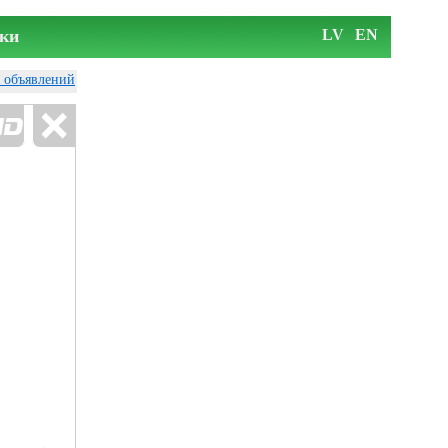
ки
LV
EN
у объявлений