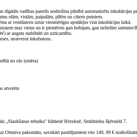
 digitāls vadības panelis nodrošina pilnībā automatizētu inkubācijas p
utnu olām, vistām, paipalām, pīlēm un citiem putniem.
ēma ar ventilatoru uztur vienmērīgus apstākļus visā inkubācijas laikā.
, aizņem maz vietas un ir piemērots gan hobijam, gan nelielām saimniec
W) ar augstu stabilitāti un uzticamību.
uses, neatverot inkubatoru.
karībā no olu izmēra)
jas atverēm
ikalu „Slaukšanas tehnika” klātienē Rēzeknē, Strādnieku šķērsielā 7.
 uz Omniva pakomātu, savukārt pasūtījumiem virs 149, 99 € nodrošinā