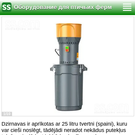
Оборудование для птичьих ферм
1/10
Dzirnavas ir aprīkotas ar 25 litru tvertni (spaini), kuru
var cieši noslēgt, tādējādi neradot nekādus putekļus