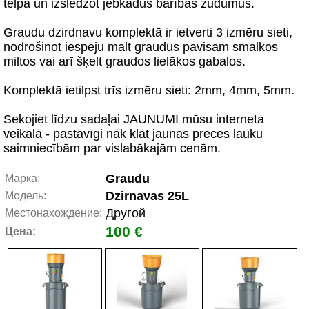
telpā un izslēdzot jebkādus barības zudumus.
Graudu dzirdnavu komplektā ir ietverti 3 izmēru sieti,
nodrošinot iespēju malt graudus pavisam smalkos
miltos vai arī šķelt graudos lielākos gabalos.
Komplektā ietilpst trīs izmēru sieti: 2mm, 4mm, 5mm.
Sekojiet līdzu sadaļai JAUNUMI mūsu interneta
veikalā - pastāvīgi nāk klāt jaunas preces lauku
saimniecībām par vislabākajām cenām.
Graudu
Марка:
Dzirnavas 25L
Модель:
Другой
Местонахождение:
100 €
Цена: