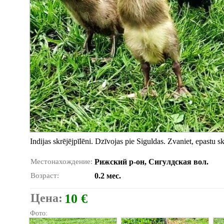
Indijas skrējējpīlēni. Dzīvojas pie Siguldas. Zvaniet, epastu sk
Местонахождение:
Рижский р-он, Сигулдская вол.
Возраст:
0.2 мес.
Цена:
10 €
Фото: