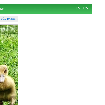
ки
LV
EN
у объявлений