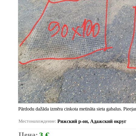
Pārdodu dažāda izmēra cinkota metināta sieta gabalus. Pieej
Местонахождение:
Рижский р-он, Адажский округ
Цена:
3 €