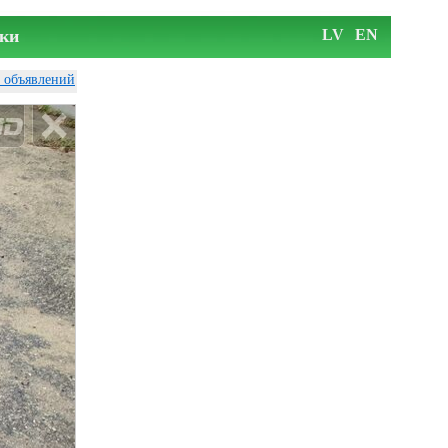
ки
LV
EN
у объявлений