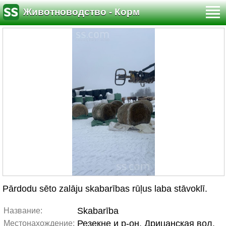
Животноводство - Корм
Pārdodu sēto zalāju skabarības rūļus laba stāvoklī.
Skabarība
Название:
Резекне и р-он, Дрицанская вол.
Местонахождение: