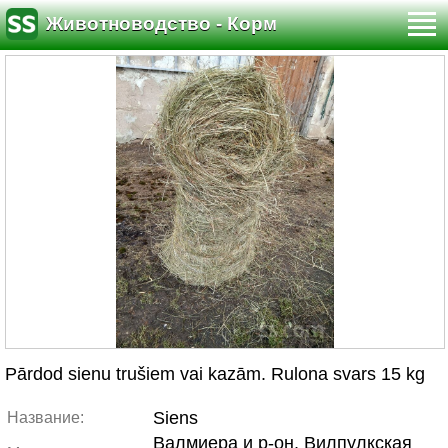
Животноводство - Корм
Pārdod sienu trušiem vai kazām. Rulona svars 15 kg
Siens
Название:
Валмиера и р-он, Вилпулкская