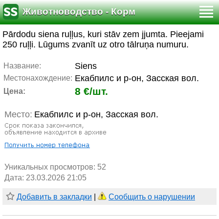
Животноводство - Корм
Pārdodu siena ruļļus, kuri stāv zem jjumta. Pieejami
250 ruļļi. Lūgums zvanīt uz otro tālruņa numuru.
Siens
Название:
Екабпилс и р-он, Засская вол.
Местонахождение:
8 €/шт.
Цена:
Место:
Екабпилс и р-он, Засская вол.
Уникальных просмотров:
52
Дата: 23.03.2026 21:05
Добавить в закладки
|
Сообщить о нарушении