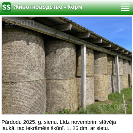
Животноводство - Корм
Pārdodu 2025. g. sienu. Līdz novembrim stāvēja
laukā, tad iekrāmēts šķūnī. 1, 25 dm, ar sietu.