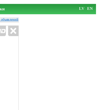
ки
LV
EN
у объявлений