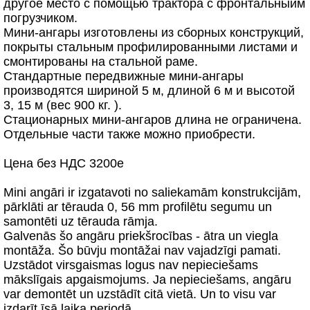
другое место с помощью трактора с фронтальныйм
погрузчиком.
Мини-ангары изготовлены из сборных конструкций,
покрыты стальным профилированными листами и
смонтированы на стальной раме.
Стандартные передвижные мини-ангары
производятся шириной 5 м, длиной 6 м и высотой
3, 15 м (вес 900 кг. ).
Стационарных мини-ангаров длина не ограничена.
Отдельные части также можно приобрести.
Цена без НДС 3200e
Mini angāri ir izgatavoti no saliekamām konstrukcijām,
pārklāti ar tērauda 0, 56 mm profilētu segumu un
samontēti uz tērauda rāmja.
Galvenās šo angāru priekšrocības - ātra un viegla
montāža. Šo būvju montāžai nav vajadzīgi pamati.
Uzstādot virsgaismas logus nav nepieciešams
mākslīgais apgaismojums. Ja nepieciešams, angāru
var demontēt un uzstādīt citā vietā. Un to visu var
izdarīt īsā laika periodā.