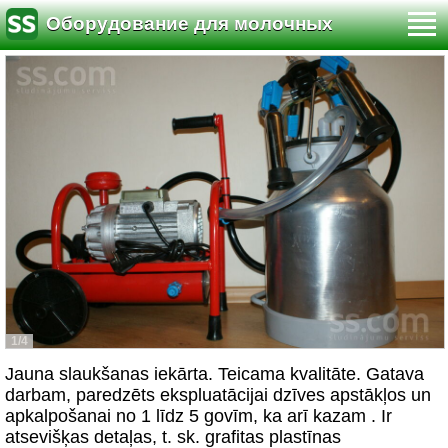
Оборудование для молочных
производств
1/4
Jauna slaukšanas iekārta. Teicama kvalitāte. Gatava
darbam, paredzēts ekspluatācijai dzīves apstākļos un
apkalpošanai no 1 līdz 5 govīm, ka arī kazam . Ir
atsevišķas detaļas, t. sk. grafitas plastīnas