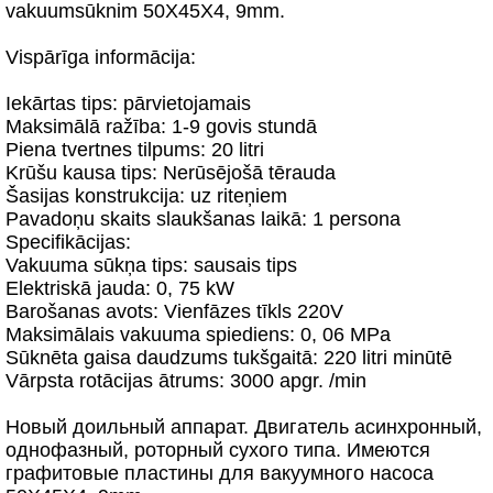
vakuumsūknim 50X45X4, 9mm.
Vispārīga informācija:
Iekārtas tips: pārvietojamais
Maksimālā ražība: 1-9 govis stundā
Piena tvertnes tilpums: 20 litri
Krūšu kausa tips: Nerūsējošā tērauda
Šasijas konstrukcija: uz riteņiem
Pavadoņu skaits slaukšanas laikā: 1 persona
Specifikācijas:
Vakuuma sūkņa tips: sausais tips
Elektriskā jauda: 0, 75 kW
Barošanas avots: Vienfāzes tīkls 220V
Maksimālais vakuuma spiediens: 0, 06 MPa
Sūknēta gaisa daudzums tukšgaitā: 220 litri minūtē
Vārpsta rotācijas ātrums: 3000 apgr. /min
Новый доильный аппарат. Двигатель асинхронный,
однофазный, роторный сухого типа. Имеются
графитовые пластины для вакуумного насоса