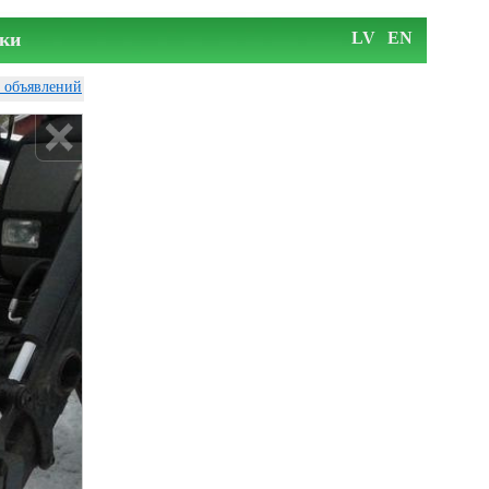
ки
LV
EN
у объявлений