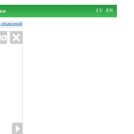
ки
LV
EN
у объявлений