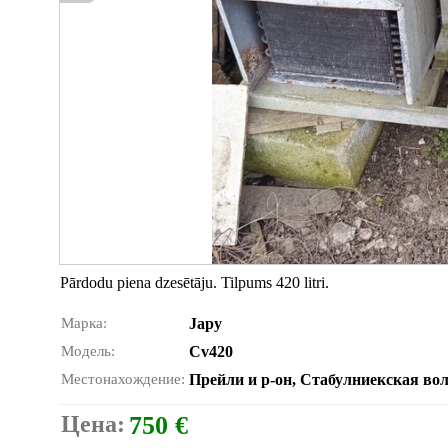
Pārdodu piena dzesētāju. Tilpums 420 litri.
Марка:
Japy
Модель:
Cv420
Местонахождение:
Прейли и р-он, Стабулниекская вол
Цена:
750 €