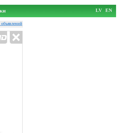
ки
LV
EN
у объявлений