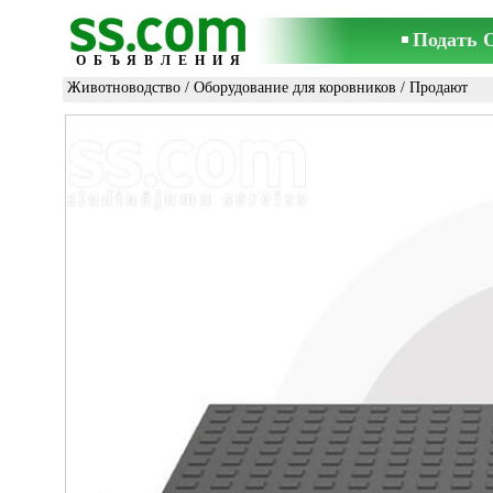
Подать 
ОБЪЯВЛЕНИЯ
Животноводство
/
Оборудование для коровников
/ Продают