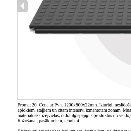
Promat 20. Cena ar Pvn. 1200x800x22mm. Izturīgi, neslīdoši 
aplokiem, staļļiem un citām intensīvi izmantotām zonām. Mūsu 
materiāluskā izejvielas, radot ilgtspējīgus produktus un veidoj
Ražošanai, pasākumiem, tehnikai