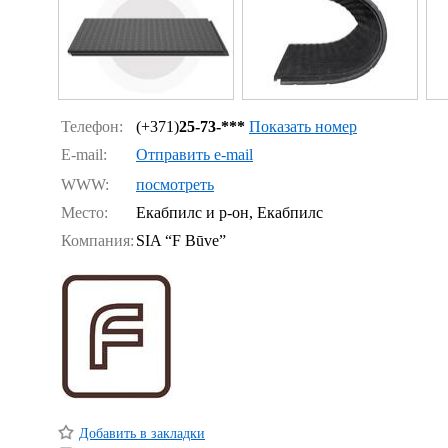
Телефон:
(+371)
25-73-***
Показать номер
E-mail:
Отправить e-mail
WWW:
посмотреть
Место:
Екабпилс и р-он, Екабпилс
Компания:
SIA “F Būve”
Добавить в закладки