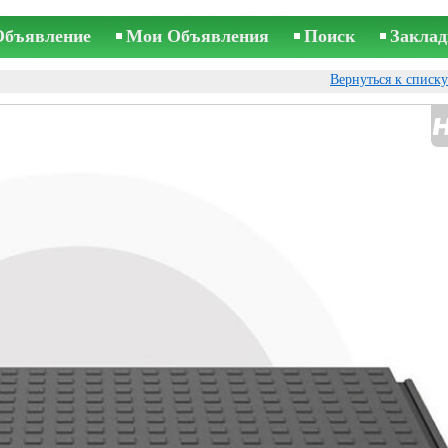
Объявление
Мои Объявления
Поиск
Заклад
Вернуться к списк