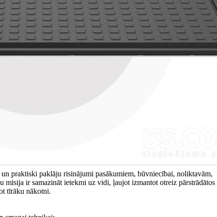
un praktiski paklāju risinājumi pasākumiem, būvniecībai, noliktavām,
misija ir samazināt ietekmi uz vidi, ļaujot izmantot otreiz pārstrādāt
ot tīrāku nākotni.