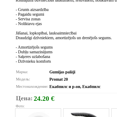
Risinājumi būvniecības laukumiem, festivāliem, noliktavām u
- Grunts aizsardzība
- Pagaidu segumi
- Servisa zonas
- Noliktavu ejas
Jāšanai, lopkopībai, lauksaimniecībai
Draudzīgi dzīvniekiem, amortizējošs un drenējošs segums.
- Amortizējošs segums
- Dubļu samazinājums
- Saķeres uzlabošana
- Dzīvnieku komforts
Марка:
Gumijas palāji
Модель:
Promat 20
Местонахождение:
Екабпилс и р-он, Екабпилс
Цена:
24.20 €
Фото: