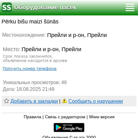
Оборудование пасек
Pērku bišu maizi šūnās
Прейли и р-он, Прейли
Местонахождение:
Место:
Прейли и р-он, Прейли
Уникальных просмотров:
46
Дата: 18.08.2025 21:48
Добавить в закладки
|
Сообщить о нарушении
Правила
|
Связь с редактором
|
Www версия
Объявления © ss sia 2000