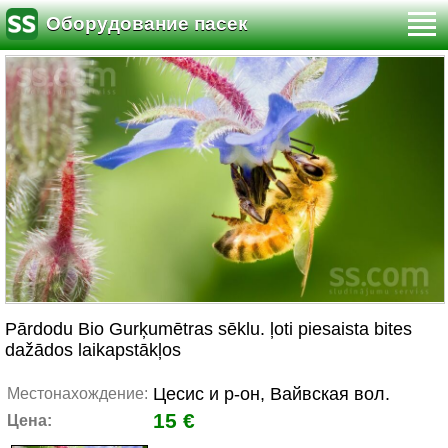
Оборудование пасек
Pārdodu Bio Gurķumētras sēklu. ļoti piesaista bites
dažādos laikapstākļos
Цесис и р-он, Вайвская вол.
Местонахождение:
15 €
Цена: