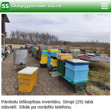
Оборудование пасек
Pārdodu biškopības inventāru. Stropi (25) labā
stāvoklī. Sīkāk pa norādīto telefonu.