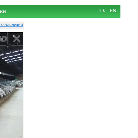
ки
LV
EN
у объявлений