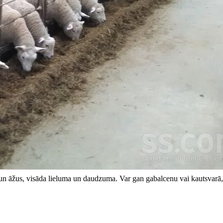
 un āžus, visāda lieluma un daudzuma. Var gan gabalcenu vai kautsvarā, 