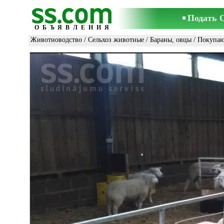
Подать 
ОБЪЯВЛЕНИЯ
Животноводство
/
Сельхоз животные
/
Бараны, овцы
/ Покупа