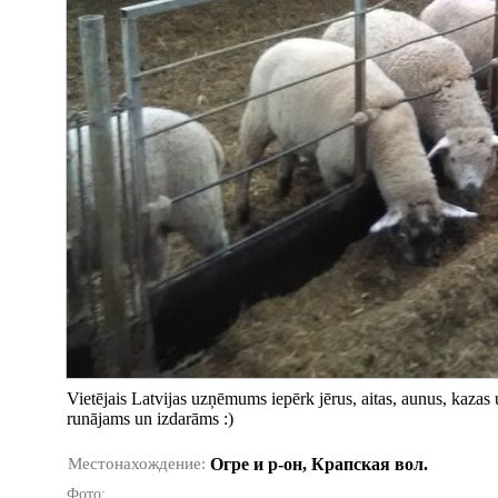
Vietējais Latvijas uzņēmums iepērk jērus, aitas, aunus, kazas
runājams un izdarāms :)
Местонахождение:
Огре и р-он, Крапская вол.
Фото: