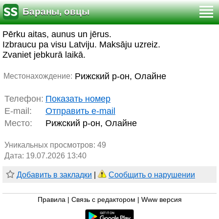
Бараны, овцы
Pērku aitas, aunus un jērus.
Izbraucu pa visu Latviju. Maksāju uzreiz.
Zvaniet jebkurā laikā.
Рижский р-он, Олайне
Местонахождение:
Телефон:
Показать номер
E-mail:
Отправить e-mail
Место:
Рижский р-он, Олайне
Уникальных просмотров:
49
Дата: 19.07.2026 13:40
Добавить в закладки
|
Сообщить о нарушении
Правила
|
Связь с редактором
|
Www версия