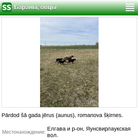
Бараны, овцы
Pārdod šā gada jērus (aunus), romanova šķirnes.
Елгава и р-он, Яунсвирлаукская
Местонахождение:
вол.