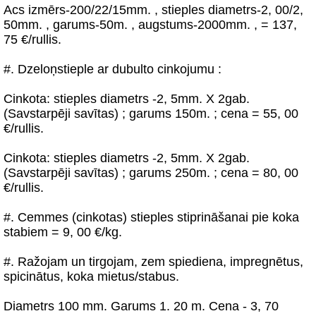
Acs izmērs-200/22/15mm. , stieples diametrs-2, 00/2,
50mm. , garums-50m. , augstums-2000mm. , = 137,
75 €/rullis.
#. Dzeloņstieple ar dubulto cinkojumu :
Cinkota: stieples diametrs -2, 5mm. X 2gab.
(Savstarpēji savītas) ; garums 150m. ; cena = 55, 00
€/rullis.
Cinkota: stieples diametrs -2, 5mm. X 2gab.
(Savstarpēji savītas) ; garums 250m. ; cena = 80, 00
€/rullis.
#. Cemmes (cinkotas) stieples stiprināšanai pie koka
stabiem = 9, 00 €/kg.
#. Ražojam un tirgojam, zem spiediena, impregnētus,
spicinātus, koka mietus/stabus.
Diametrs 100 mm. Garums 1. 20 m. Cena - 3, 70