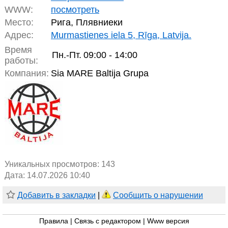
WWW:
посмотреть
Место:
Рига, Плявниеки
Адрес:
Murmastienes iela 5, Rīga, Latvija.
Время
Пн.-Пт.
09:00 - 14:00
работы:
Компания:
Sia MARE Baltija Grupa
Уникальных просмотров:
143
Дата: 14.07.2026 10:40
Добавить в закладки
|
Сообщить о нарушении
Правила
|
Связь с редактором
|
Www версия