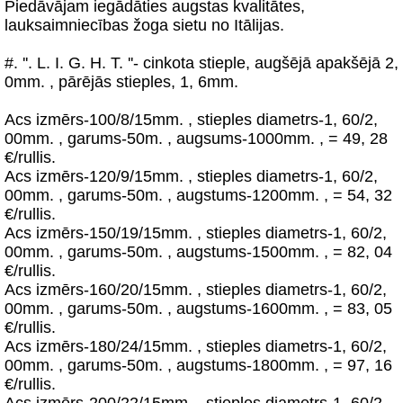
Piedāvājam iegādāties augstas kvalitātes,
lauksaimniecības žoga sietu no Itālijas.
#. ''. L. I. G. H. T. ''- cinkota stieple, augšējā apakšējā 2,
0mm. , pārējās stieples, 1, 6mm.
Acs izmērs-100/8/15mm. , stieples diametrs-1, 60/2,
00mm. , garums-50m. , augsums-1000mm. , = 49, 28
€/rullis.
Acs izmērs-120/9/15mm. , stieples diametrs-1, 60/2,
00mm. , garums-50m. , augstums-1200mm. , = 54, 32
€/rullis.
Acs izmērs-150/19/15mm. , stieples diametrs-1, 60/2,
00mm. , garums-50m. , augstums-1500mm. , = 82, 04
€/rullis.
Acs izmērs-160/20/15mm. , stieples diametrs-1, 60/2,
00mm. , garums-50m. , augstums-1600mm. , = 83, 05
€/rullis.
Acs izmērs-180/24/15mm. , stieples diametrs-1, 60/2,
00mm. , garums-50m. , augstums-1800mm. , = 97, 16
€/rullis.