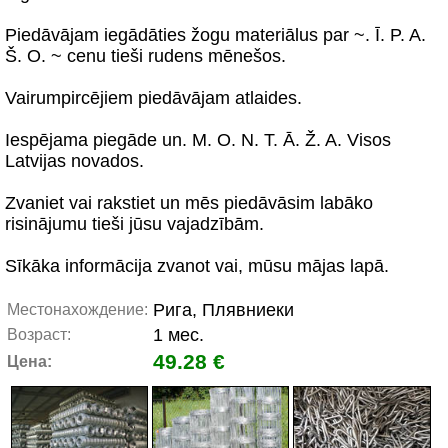
Piedāvājam iegādāties žogu materiālus par ~. Ī. P. A.
Š. O. ~ cenu tieši rudens mēnešos.
Vairumpircējiem piedāvājam atlaides.
Iespējama piegāde un. M. O. N. T. Ā. Ž. A. Visos
Latvijas novados.
Zvaniet vai rakstiet un mēs piedāvāsim labāko
risinājumu tieši jūsu vajadzībām.
Sīkāka informācija zvanot vai, mūsu mājas lapā.
Рига, Плявниеки
Местонахождение:
1 мес.
Возраст:
49.28 €
Цена: