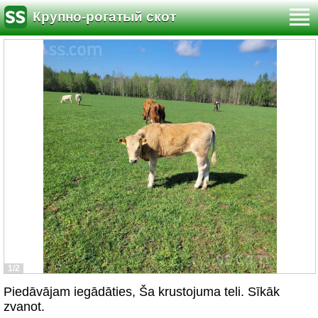
Крупно-рогатый скот
1/2
Piedāvājam iegādāties, Ša krustojuma teli. Sīkāk
zvanot.