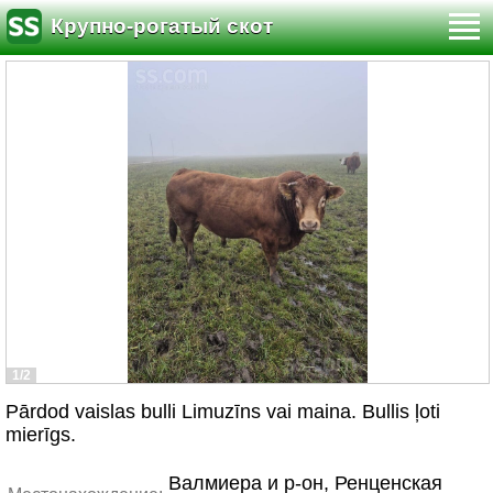
Крупно-рогатый скот
1/2
Pārdod vaislas bulli Limuzīns vai maina. Bullis ļoti
mierīgs.
Валмиера и р-он, Ренценская