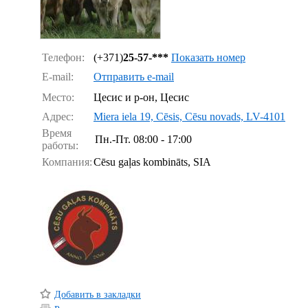
Телефон:
(+371)
25-57-***
Показать номер
E-mail:
Отправить e-mail
Место:
Цесис и р-он, Цесис
Адрес:
Miera iela 19, Cēsis, Cēsu novads, LV-4101
Время
Пн.-Пт.
08:00 - 17:00
работы:
Компания:
Cēsu gaļas kombināts, SIA
Добавить в закладки