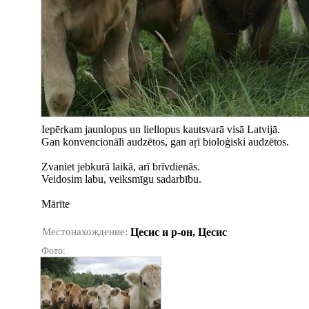
Iepērkam jaunlopus un liellopus kautsvarā visā Latvijā.
Gan konvencionāli audzētos, gan aŗī bioloģiski audzētos.
Zvaniet jebkurā laikā, arī brīvdienās.
Veidosim labu, veiksmīgu sadarbību.
Mārīte
Местонахождение:
Цесис и р-он, Цесис
Фото: