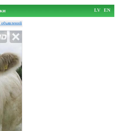
ки
LV
EN
у объявлений