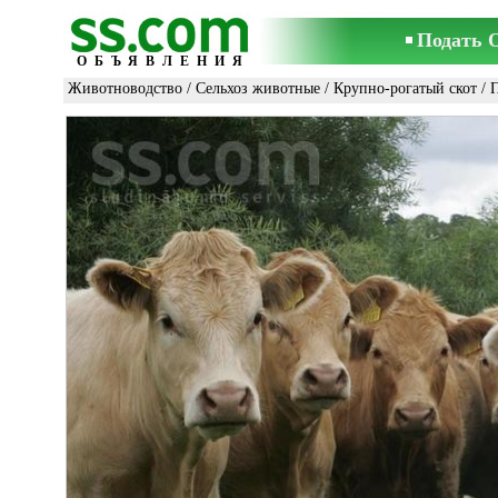
Подать 
ОБЪЯВЛЕНИЯ
Животноводство
/
Сельхоз животные
/
Крупно-рогатый скот
/ 