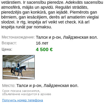
vetārstiem. Ir sacensību pieredze. Adekvāts sacensību
atmosfērā, mājās un apvidū. Regulāri strādāts,
pieredzējis gan konkūrā, gan iejādē. Piemērots gan
bērniem, gan iesācējiem, derēs arī amatierim vieglai
slodzei. Ir rtg, iespēja arī veikt vet check. Kā arī
iespēja runāt par nomaksu.
Талси и р-он, Лайдзенская вол.
Местонахождение:
16 лет
Возраст:
4 500 €
Цена:
Место:
Талси и р-он, Лайдзенская вол.