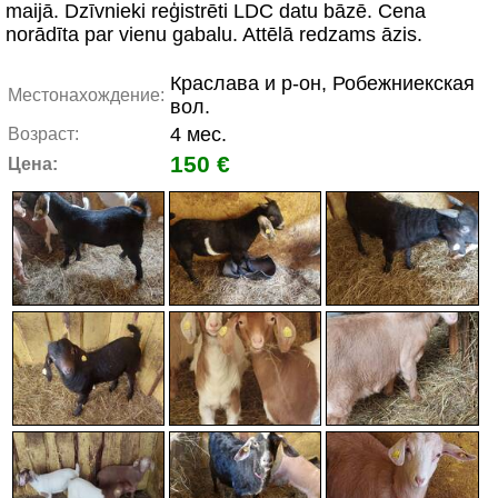
maijā. Dzīvnieki reģistrēti LDC datu bāzē. Cena
norādīta par vienu gabalu. Attēlā redzams āzis.
Краславa и р-он, Робежниекская
Местонахождение:
вол.
4 мес.
Возраст:
150 €
Цена: