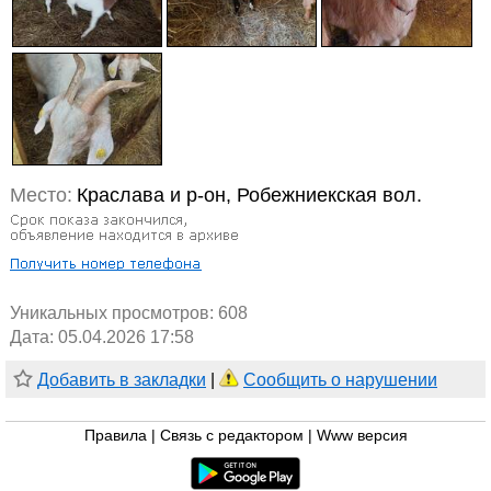
Место:
Краславa и р-он, Робежниекская вол.
Уникальных просмотров:
608
Дата: 05.04.2026 17:58
Добавить в закладки
|
Сообщить о нарушении
Правила
|
Связь с редактором
|
Www версия