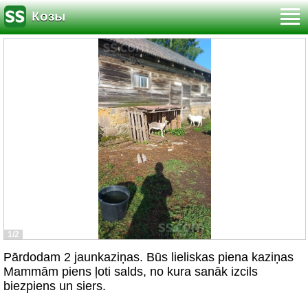
Козы
1/2
Pārdodam 2 jaunkaziņas. Būs lieliskas piena kaziņas
Mammām piens ļoti salds, no kura sanāk izcils
biezpiens un siers.